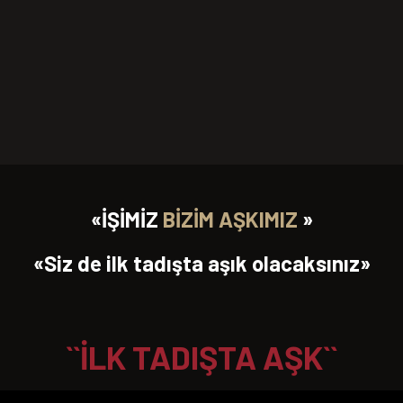
«İŞİMİZ
BİZİM AŞKIMIZ
»
«Siz de ilk tadışta aşık olacaksınız»
``İLK TADIŞTA AŞK``