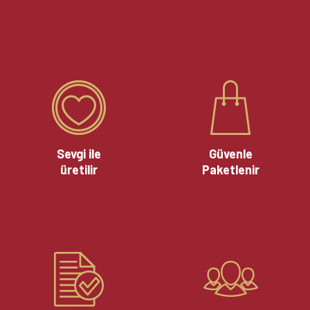
Sevgi ile
Güvenle
üretilir
Paketlenir