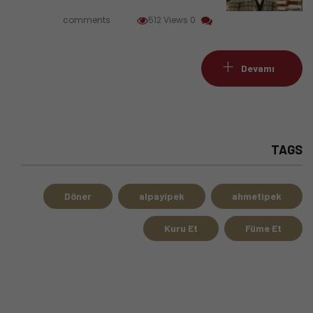
512 Views
0 comments
Devamı
TAGS
Döner
alpayipek
ahmetipek
Kuru Et
Füme Et