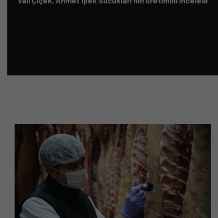
Vali Çiçek, Ahmet İpek Sucukları’nın üretimini inceledi