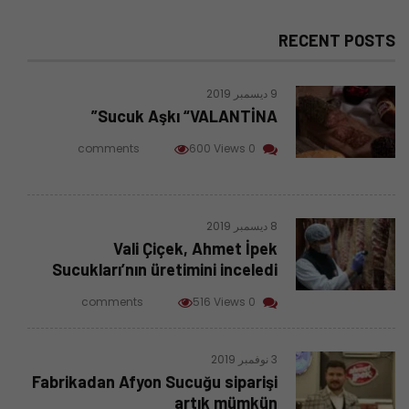
RECENT POSTS
9 ديسمبر 2019
Sucuk Aşkı “VALANTİNA”
600 Views
0 comments
8 ديسمبر 2019
Vali Çiçek, Ahmet İpek
Sucukları’nın üretimini inceledi
516 Views
0 comments
3 نوفمبر 2019
Fabrikadan Afyon Sucuğu siparişi
artık mümkün