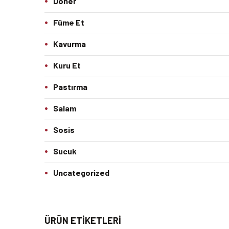
Döner
Füme Et
Kavurma
Kuru Et
Pastırma
Salam
Sosis
Sucuk
Uncategorized
ÜRÜN ETIKETLERI