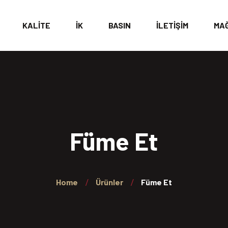
KALİTE
İK
BASIN
İLETİŞİM
MA
KATALOG
Füme Et
Home
Ürünler
Füme Et