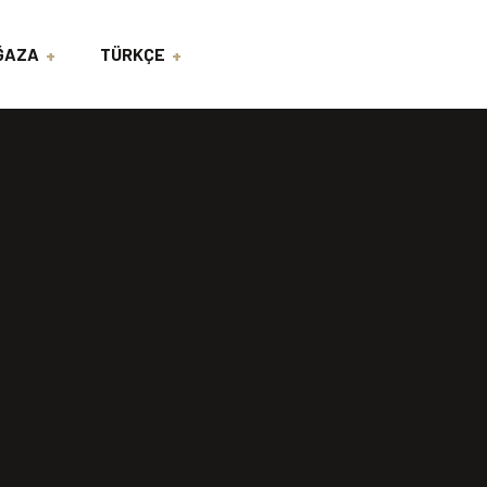
ĞAZA
TÜRKÇE
İNGİLİZCE
ARAPÇA